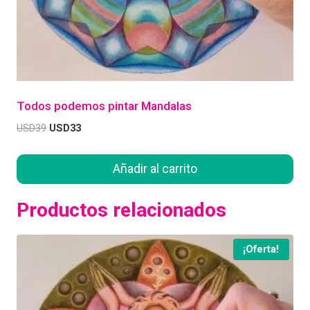
Todos podemos pintar Mandalas
USD
39
USD
33
Añadir al carrito
Productos relacionados
¡Oferta!