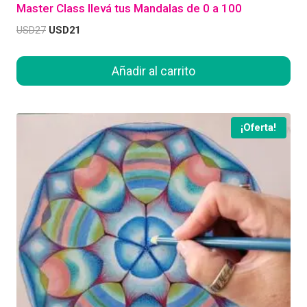
Master Class llevá tus Mandalas de 0 a 100
USD
27
USD
21
Añadir al carrito
¡Oferta!