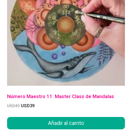
Número Maestro 11. Master Class de Mandalas
USD
49
USD
39
Añadir al carrito