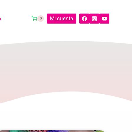
a
Mi cuenta
0